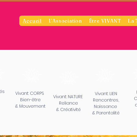
Accueil
L'Association
Être VIVANT
La 
tés
Vivant: CORPS
Vivant: LIEN
Vivant: NATURE
C
Bien-être
​Rencontres,
Reliance
d
& Mouvement
Naissance
& Créativité
& Parentalité