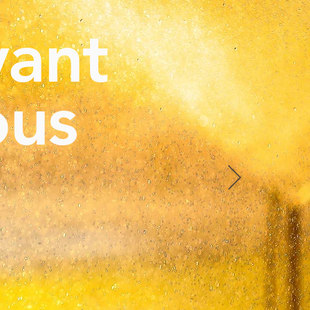
vant
ous