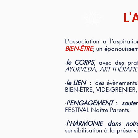
L'
L'association a l’aspirat
BIEN-ÊTRE
; un épanouisseme
-
le CORPS
, avec des prat
AYURVEDA, ART THÉRAPIE,
-
le LIEN
: des évènements po
BIEN-ÊTRE, VIDE-GRENIER,
-
l'ENGAGEMENT : soutenir 
FESTIVAL Naître Parents
-
l'HARMONIE dans notre 
sensibilisation à la préserv