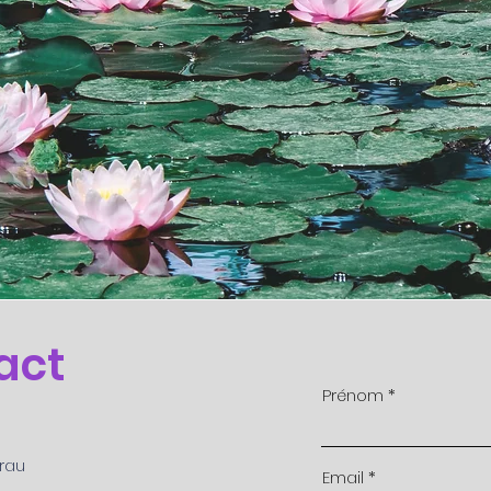
act
Prénom
Crau
Email