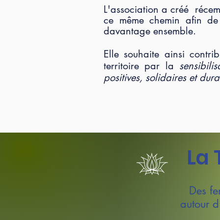
L'association a créé réce
ce même chemin afin de se
davantage ensemble.
Elle souhaite ainsi contr
territoire par la
sensibil
positives, solidaires et dura
La 
Des fe
autour d