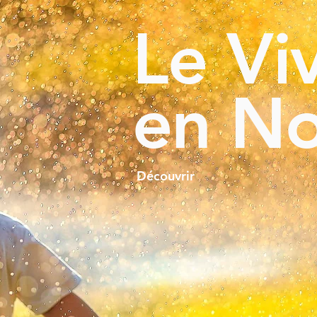
Le Vi
en N
Découvrir