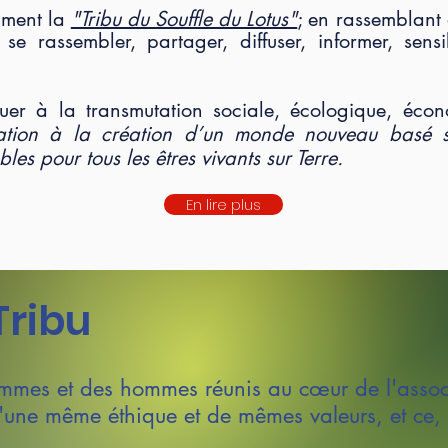
mment la
"Tribu du Souffle du Lotus"
;
en rassemblant 
 rassembler, partager, diffuser, informer, sensi
ibuer à la transmutation sociale, écologique, écon
isation à la création d’un monde nouveau basé s
bles pour tous les êtres vivants sur Terre.
En lire plus
Tribu
mmes et des hommes réunis au cœur de l'assoc
'une même éthique et de mêmes valeurs, et ce, 